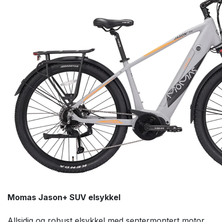
Momas Jason+ SUV elsykkel
Allsidig og robust elsykkel med sentermontert motor