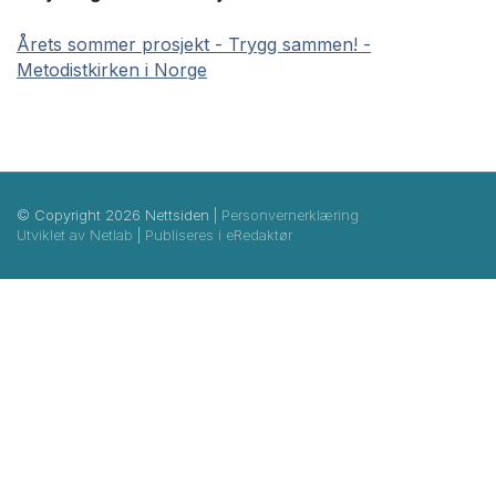
Årets sommer prosjekt - Trygg sammen! -
Metodistkirken i Norge
© Copyright 2026 Nettsiden |
Personvernerklæring
Utviklet av Netlab
|
Publiseres i eRedaktør