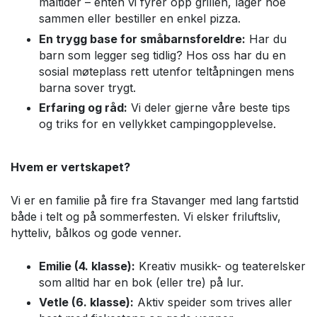
måltider – enten vi fyrer opp grillen, lager noe
sammen eller bestiller en enkel pizza.
En trygg base for småbarnsforeldre:
Har du
barn som legger seg tidlig? Hos oss har du en
sosial møteplass rett utenfor teltåpningen mens
barna sover trygt.
Erfaring og råd:
Vi deler gjerne våre beste tips
og triks for en vellykket campingopplevelse.
Hvem er vertskapet?
Vi er en familie på fire fra Stavanger med lang fartstid
både i telt og på sommerfesten. Vi elsker friluftsliv,
hytteliv, bålkos og gode venner.
Emilie (4. klasse):
Kreativ musikk- og teaterelsker
som alltid har en bok (eller tre) på lur.
Vetle (6. klasse):
Aktiv speider som trives aller